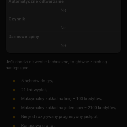
Automatyczne odtwarzanie
Nie
Czynnik
Nie
Darmowe spiny
Nie
Jeśli chodzi o kwestie techniczne, to główne z nich są
następujące:
5 bębnów do gry;
21 linii wypłat;
Maksymalny zakład na linię – 100 kredytów;
Maksymalny zakład na jeden spin – 2100 kredytów;
Nie jest rozgrywany progresywny jackpot;
Bonusowa gra to ;