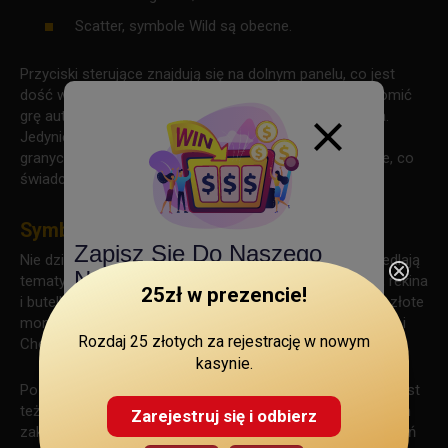
Scatter, symbole Wild są obecne.
Przyciski sterujące znajdują się na dolnym panelu, co jest
dość wygodne. W razie potrzeby można również uruchomić
grę automatyczną, która nie wymaga interwencji gracza.
Jedynie początkowy wybór wielkości zakładów i liczby
granych linii. W casino recenzje tego trybu są pozytywne, co
świadczy o wygodzie jego użytkowania.
Symbole loterii i gra na ryzyko
Zapisz Się Do Naszego
Nie dziwi więc fakt, że symbole gry w całości odzwierciedlają
Newslettera I Bonusów
tematykę piracką. Tutaj masz kotwicę, dzwon okrętowy, rekina
25zł w prezencie!
i butelkę rumu. A gdzie bez bohaterów żaglówka, miecz, złote
Informacje o nowych loteriach i
monety. Jednak głównymi symbolami są flaga Jolly Roger i
turniejach
Rozdaj 25 złotych za rejestrację w nowym
Chest of Gold – odpowiednio symbol wild i scatter.
kasynie.
Informacje o bonusie kasynie
Po pojawieniu się pięciu starych kart jest gra bonusowa. Jest
Ekskluzywne bonusy
też możliwość podwojenia wygranej po każdym zwycięskim
Zarejestruj się i odbierz
Informacje o Jackpot w kasynie
zakładzie. Wystarczy, że zgadniesz, w której z dwóch skrzyń