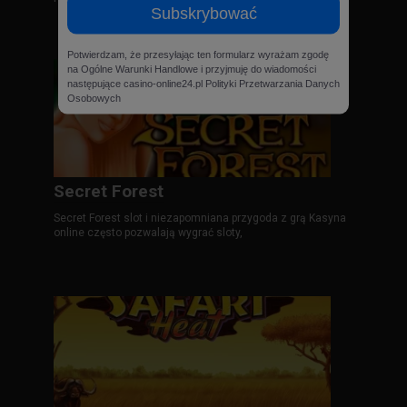
Subskrybować
Potwierdzam, że przesyłając ten formularz wyrażam zgodę
na Ogólne Warunki Handlowe i przyjmuję do wiadomości
następujące casino-online24.pl Polityki Przetwarzania Danych
Osobowych
Secret Forest
Secret Forest slot i niezapomniana przygoda z grą Kasyna
online często pozwalają wygrać sloty,