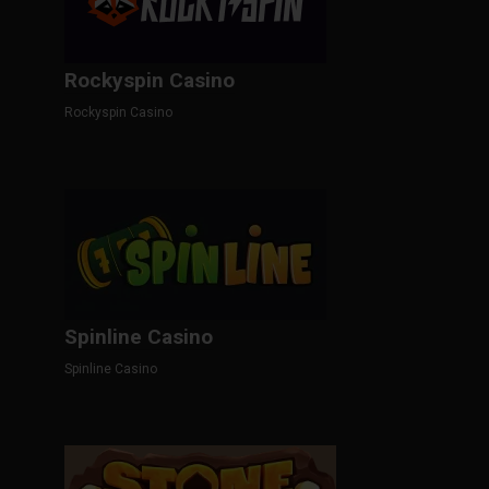
Rockyspin Casino
Rockyspin Casino
Spinline Casino
Spinline Casino