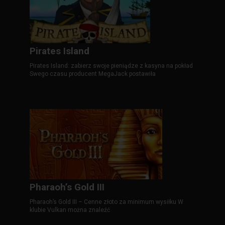
Pirates Island
Pirates Island: zabierz swoje pieniądze z kasyna na pokład
Swego czasu producent MegaJack postawiła
Pharaoh’s Gold III
Pharaoh’s Gold III – Cenne złoto za minimum wysiłku W
klubie Vulkan można znaleźć