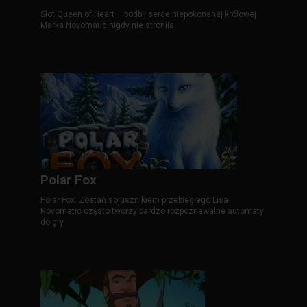
Slot Queen of Heart – podbij serce niepokonanej królowej
Marka Novomatic nigdy nie stroniła
Polar Fox
Polar Fox: Zostań sojusznikiem przebiegłego Lisa
Novomatic często tworzy bardzo rozpoznawalne automaty
do gry.