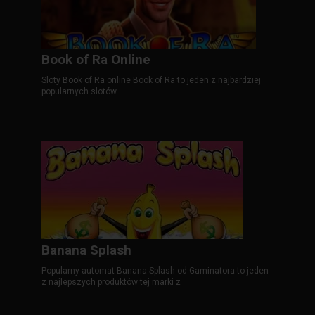
Book of Ra Online
Sloty Book of Ra online Book of Ra to jeden z najbardziej
popularnych slotów
Banana Splash
Popularny automat Banana Splash od Gaminatora to jeden
z najlepszych produktów tej marki z