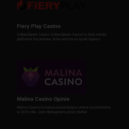
Fiery Play Casino
VulkanSpiele Casino VulkanSpiele Casino to dość młoda
platforma hazardowa, która weszła na rynek dopiero
Malina Casino Opinie
Malina Casino to nowoczesne kasyno online uruchomione
w 2016 roku. Jest obsługiwane przez Stellar