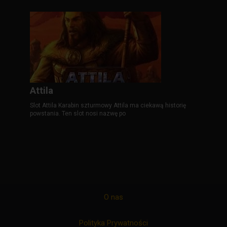
Attila
Slot Attila Karabin szturmowy Attila ma ciekawą historię
powstania. Ten slot nosi nazwę po
O nas
Polityka Prywatności